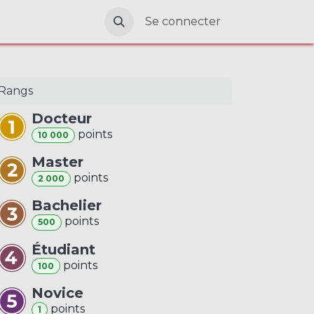
RE
Contactez-nous
Se connecter
Rangs
Docteur
point
s
10 000
Master
point
s
2 000
Bachelier
point
s
500
Étudiant
point
s
100
Novice
point
s
1