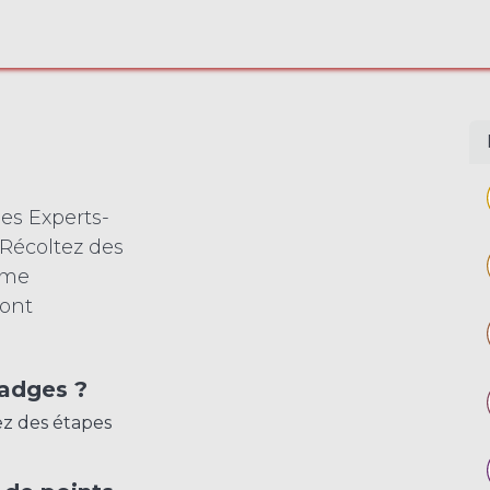
PROFESSION
MISSIONS
A PROPOS
ANNUAI
es Experts-
Récoltez des
orme
ront
adges ?
ez des étapes